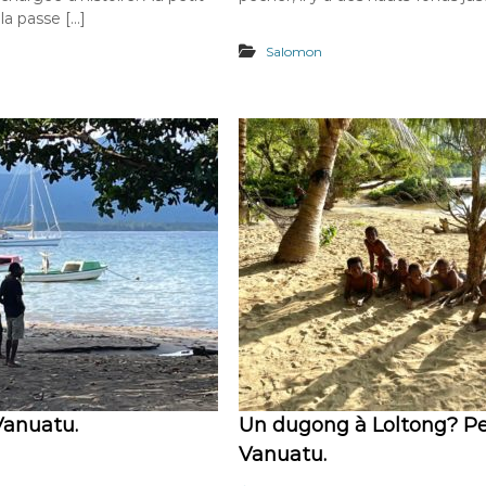
la passe […]
Salomon
Vanuatu.
Un dugong à Loltong? Pe
Vanuatu.