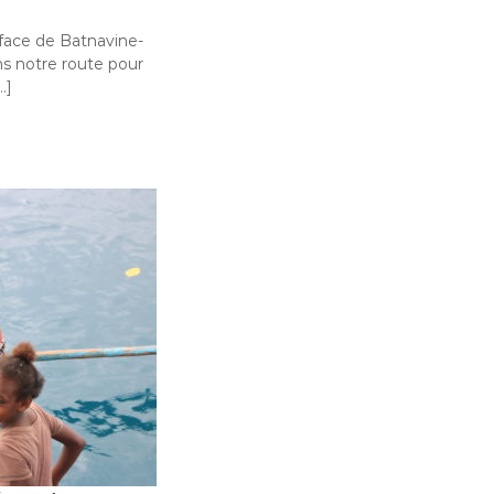
face de Batnavine-
s notre route pour
…]