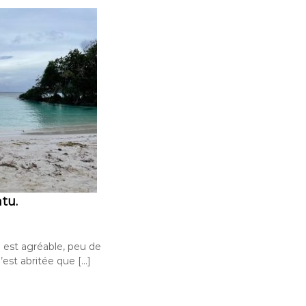
tu.
e est agréable, peu de
 n’est abritée que […]