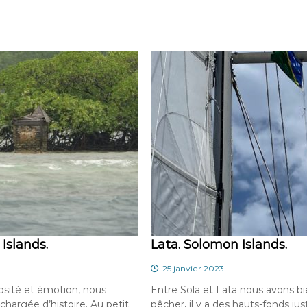
Islands.
Lata. Solomon Islands.
25 janvier 2023
osité et émotion, nous
Entre Sola et Lata nous avons b
chargée d’histoire. Au petit
pêcher, il y a des hauts-fonds jus