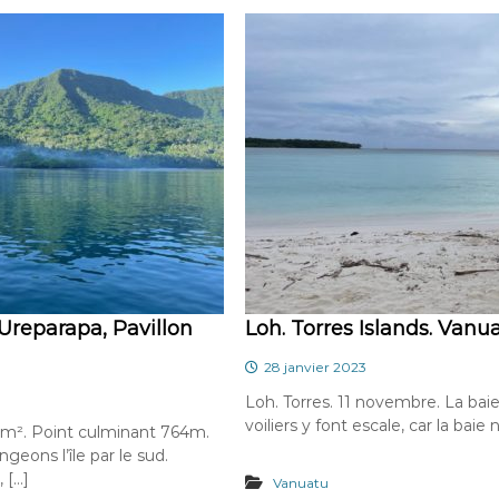
 Ureparapa, Pavillon
Loh. Torres Islands. Vanua
28 janvier 2023
Loh. Torres. 11 novembre. La bai
voiliers y font escale, car la baie
km². Point culminant 764m.
eons l’île par le sud.
 […]
Vanuatu