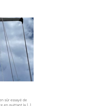
ien sûr essayé de
te en quittant la […]