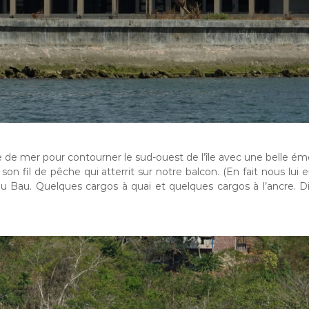
 mer pour contourner le sud-ouest de l’île avec une belle émotio
e son fil de pêche qui atterrit sur notre balcon. (En fait nous l
 Bau. Quelques cargos à quai et quelques cargos à l’ancre. Dif