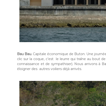
Bau Bau.
Capitale économique de Buton. Une journée de
clic sur la coque, c’est le leurre qui traîne au bout d
connaissance et de sympathiser). Nous arrivons à Bau
éloigner des autres voiliers déjà arrivés.