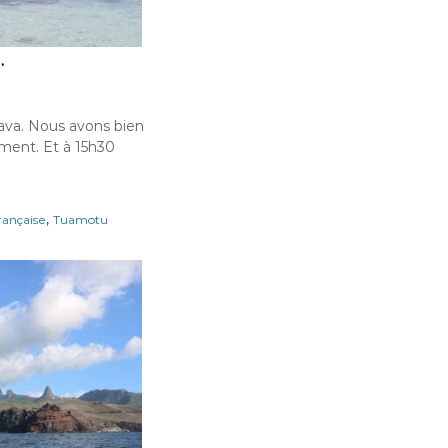
.
va. Nous avons bien
ment. Et à 15h30
,
rançaise
Tuamotu