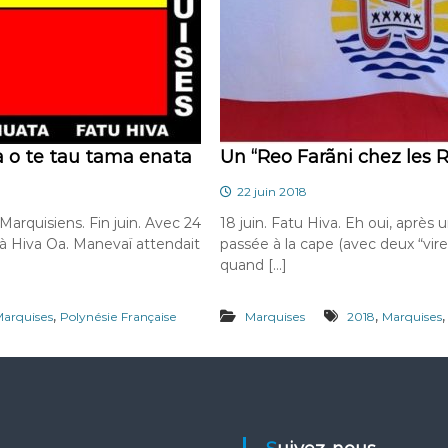
a o te tau tama enata
Un “Reo Farãni chez les 
22 juin 2018
Marquisiens. Fin juin. Avec 24
18 juin. Fatu Hiva. Eh oui, après u
e à Hiva Oa. Manevaï attendait
passée à la cape (avec deux “vi
quand […]
,
,
arquises
Polynésie Française
Marquises
2018
Marquises