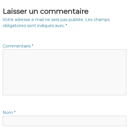
d
Laisser un commentaire
e
Votre adresse e-mail ne sera pas publiée.
Les champs
obligatoires sont indiqués avec
*
l
’
Commentaire
*
a
r
t
i
c
Nom
*
l