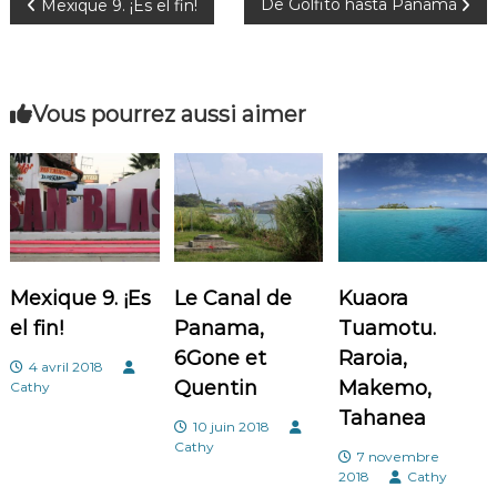
N
De Golfito hasta Panamá
Mexique 9. ¡Es el fin!
a
v
Vous pourrez aussi aimer
i
g
a
Mexique 9. ¡Es
Le Canal de
Kuaora
t
el fin!
Panama,
Tuamotu.
i
6Gone et
Raroia,
4 avril 2018
Quentin
Makemo,
Cathy
o
Tahanea
10 juin 2018
Cathy
n
7 novembre
2018
Cathy