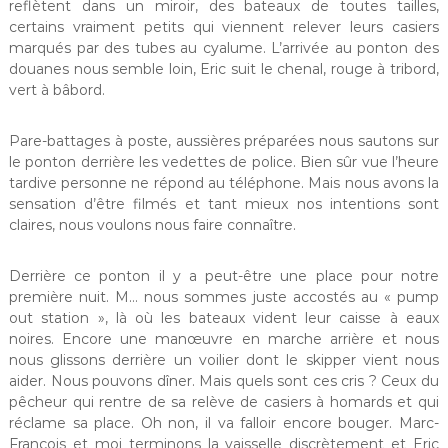
reflètent dans un miroir, des bateaux de toutes tailles,
certains vraiment petits qui viennent relever leurs casiers
marqués par des tubes au cyalume. L’arrivée au ponton des
douanes nous semble loin, Eric suit le chenal, rouge à tribord,
vert à bâbord.
Pare-battages à poste, aussières préparées nous sautons sur
le ponton derrière les vedettes de police. Bien sûr vue l’heure
tardive personne ne répond au téléphone. Mais nous avons la
sensation d’être filmés et tant mieux nos intentions sont
claires, nous voulons nous faire connaître.
Derrière ce ponton il y a peut-être une place pour notre
première nuit. M… nous sommes juste accostés au « pump
out station », là où les bateaux vident leur caisse à eaux
noires. Encore une manœuvre en marche arrière et nous
nous glissons derrière un voilier dont le skipper vient nous
aider. Nous pouvons dîner. Mais quels sont ces cris ? Ceux du
pêcheur qui rentre de sa relève de casiers à homards et qui
réclame sa place. Oh non, il va falloir encore bouger. Marc-
François et moi terminons la vaisselle discrètement et Eric