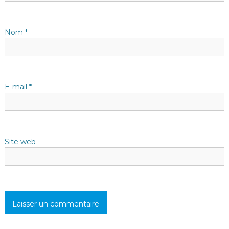
t
i
Nom
*
c
l
E-mail
*
e
Site web