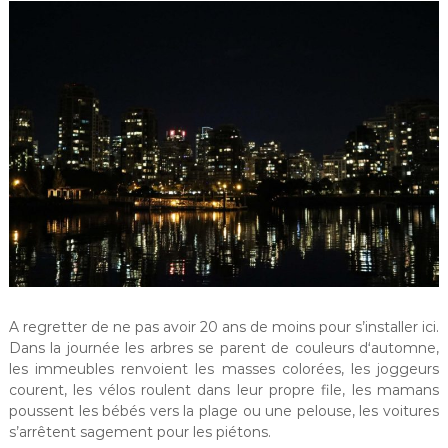
A regretter de ne pas avoir 20 ans de moins pour s’installer ici.
Dans la journée les arbres se parent de couleurs d‘automne,
les immeubles renvoient les masses colorées, les joggeurs
courent, les vélos roulent dans leur propre file, les mamans
poussent les bébés vers la plage ou une pelouse, les voitures
s’arrêtent sagement pour les piétons.