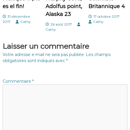
t
es el fin!
Adolfus point,
Britannique 4
i
Alaska 23
31 décembre
17 octobre 2017
2017
Cathy
Cathy
26 août 2017
o
Cathy
n
Laisser un commentaire
d
Votre adresse e-mail ne sera pas publiée.
Les champs
obligatoires sont indiqués avec
*
e
l
Commentaire
*
’
a
r