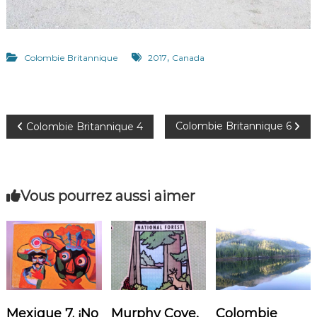
,
Colombie Britannique
2017
Canada
N
Colombie Britannique 6
Colombie Britannique 4
a
v
Vous pourrez aussi aimer
i
g
a
Mexique 7. ¡No
Murphy Cove,
Colombie