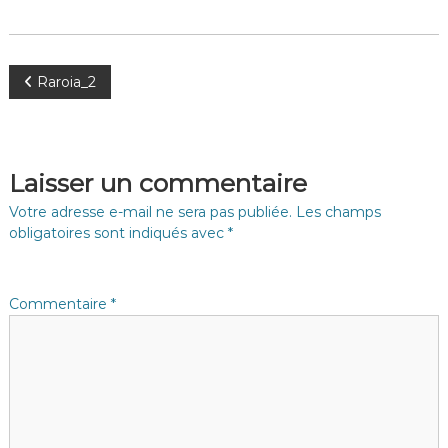
N
Raroia_2
a
v
Laisser un commentaire
i
Votre adresse e-mail ne sera pas publiée.
Les champs
obligatoires sont indiqués avec
*
g
a
Commentaire
*
t
i
o