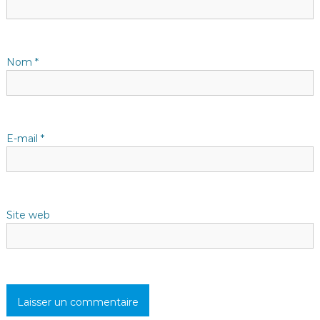
n
d
Nom
*
e
l
E-mail
*
’
a
Site web
r
t
i