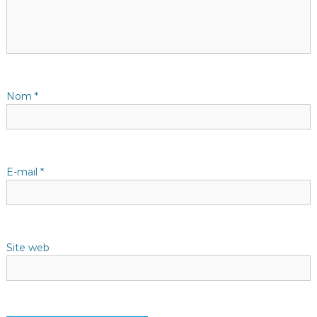
i
o
n
d
Nom
*
e
l
E-mail
*
’
a
Site web
r
t