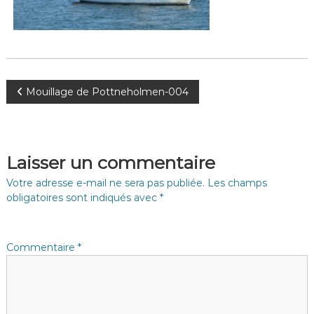
N
Mouillage de Pottneholmen-004
a
v
Laisser un commentaire
i
Votre adresse e-mail ne sera pas publiée.
Les champs
obligatoires sont indiqués avec
*
g
a
Commentaire
*
t