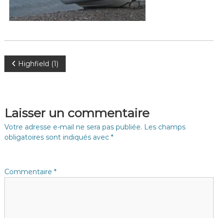
N
Highfield (1)
a
v
Laisser un commentaire
i
Votre adresse e-mail ne sera pas publiée.
Les champs
obligatoires sont indiqués avec
*
g
a
Commentaire
*
t