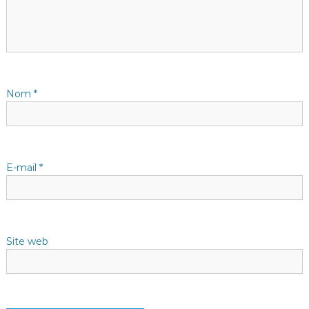
i
o
n
d
Nom
*
e
l
E-mail
*
’
a
Site web
r
t