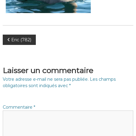
N
Eric (782)
a
v
Laisser un commentaire
i
Votre adresse e-mail ne sera pas publiée.
Les champs
obligatoires sont indiqués avec
*
g
a
Commentaire
*
t