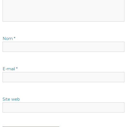
i
o
n
d
Nom
*
e
l
E-mail
*
’
a
Site web
r
t