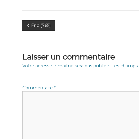
N
Eric (765)
a
v
Laisser un commentaire
i
Votre adresse e-mail ne sera pas publiée.
Les champs o
g
Commentaire
*
a
t
i
o