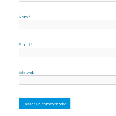
n
Nom
*
d
e
l
E-mail
*
’
a
Site web
r
t
i