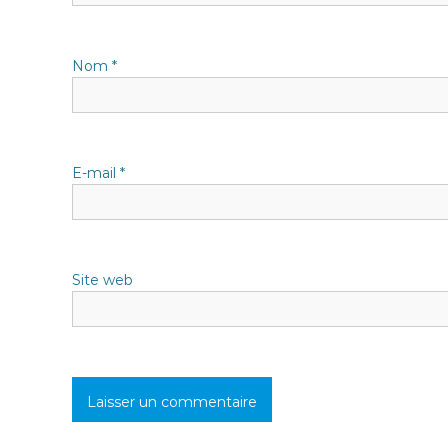
n
Nom
*
d
e
l
E-mail
*
’
a
Site web
r
t
i