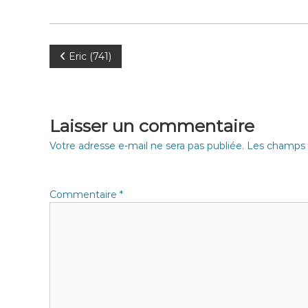
N
Eric (741)
a
v
Laisser un commentaire
i
Votre adresse e-mail ne sera pas publiée.
Les champs o
g
Commentaire
*
a
t
i
o