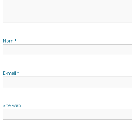
i
o
n
d
Nom
*
e
l
E-mail
*
’
a
Site web
r
t