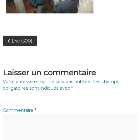
N
Eric (500)
a
v
Laisser un commentaire
i
Votre adresse e-mail ne sera pas publiée.
Les champs
obligatoires sont indiqués avec
*
g
a
Commentaire
*
t