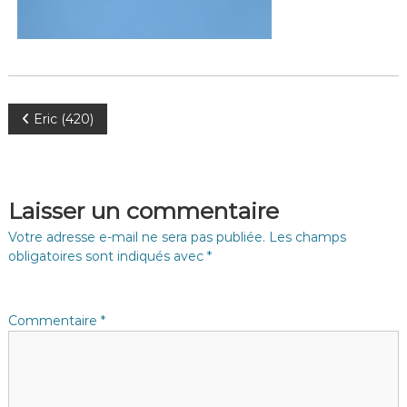
N
Eric (420)
a
v
Laisser un commentaire
i
Votre adresse e-mail ne sera pas publiée.
Les champs
obligatoires sont indiqués avec
*
g
a
Commentaire
*
t