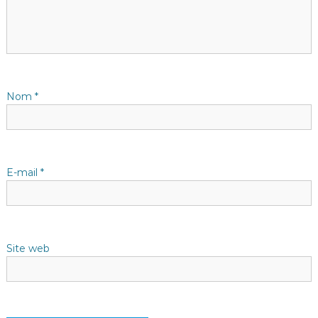
i
o
n
d
Nom
*
e
l
E-mail
*
’
a
Site web
r
t