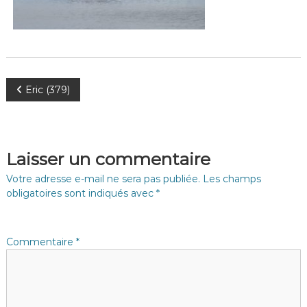
N
Eric (379)
a
v
Laisser un commentaire
i
Votre adresse e-mail ne sera pas publiée.
Les champs
obligatoires sont indiqués avec
*
g
a
Commentaire
*
t