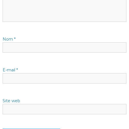
i
o
n
d
Nom
*
e
l
E-mail
*
’
a
Site web
r
t