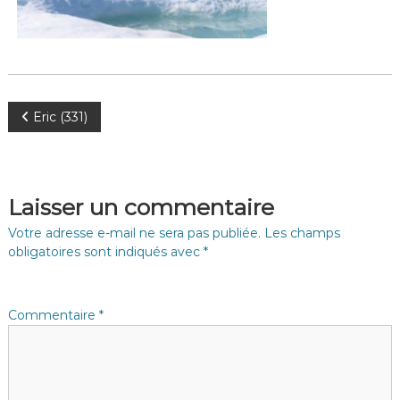
N
Eric (331)
a
v
Laisser un commentaire
i
Votre adresse e-mail ne sera pas publiée.
Les champs
obligatoires sont indiqués avec
*
g
a
Commentaire
*
t