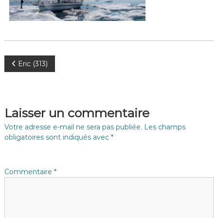
N
Eric (313)
a
v
Laisser un commentaire
i
Votre adresse e-mail ne sera pas publiée.
Les champs
obligatoires sont indiqués avec
*
g
a
Commentaire
*
t