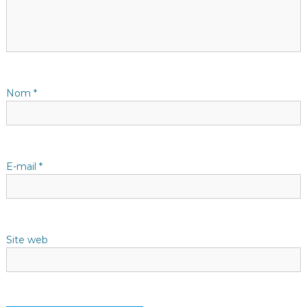
i
o
n
d
Nom
*
e
l
E-mail
*
’
a
Site web
r
t