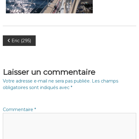
N
Eric (295)
a
v
Laisser un commentaire
i
Votre adresse e-mail ne sera pas publiée.
Les champs
obligatoires sont indiqués avec
*
g
a
Commentaire
*
t