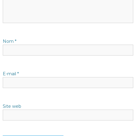
i
o
n
d
Nom
*
e
l
E-mail
*
’
a
Site web
r
t