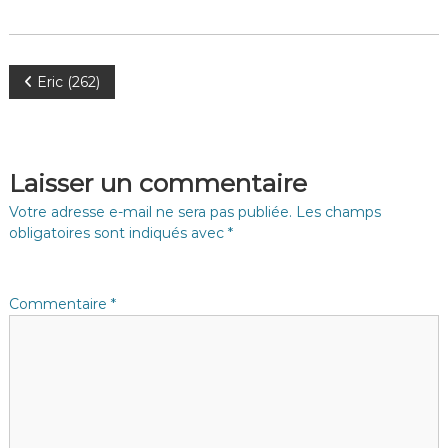
N
Eric (262)
a
v
Laisser un commentaire
i
Votre adresse e-mail ne sera pas publiée.
Les champs
obligatoires sont indiqués avec
*
g
a
Commentaire
*
t
i
o