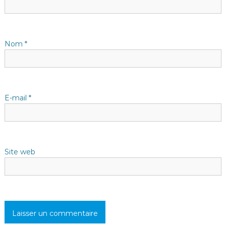
n
d
Nom
*
e
l
E-mail
*
’
a
Site web
r
t
i