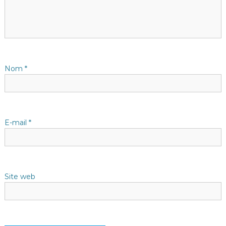
i
o
n
d
Nom
*
e
l
E-mail
*
’
a
Site web
r
t