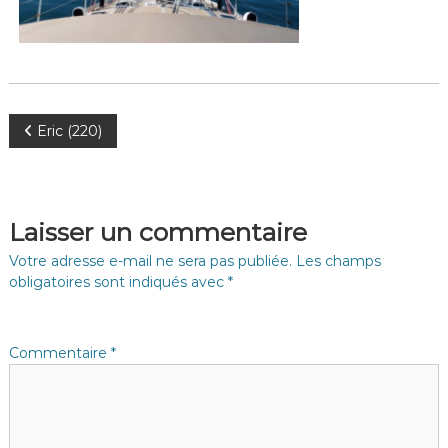
N
Eric (220)
a
v
Laisser un commentaire
i
Votre adresse e-mail ne sera pas publiée.
Les champs
obligatoires sont indiqués avec
*
g
a
Commentaire
*
t