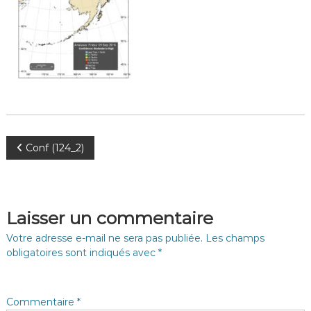
N
Conf (124_2)
a
v
Laisser un commentaire
i
Votre adresse e-mail ne sera pas publiée.
Les champs
obligatoires sont indiqués avec
*
g
a
Commentaire
*