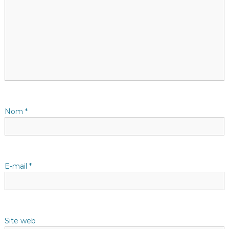
t
i
o
n
d
Nom
*
e
l
E-mail
*
’
a
Site web
r