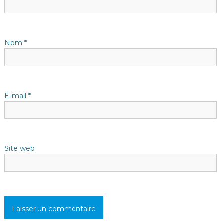
n
d
Nom
*
e
l
E-mail
*
’
a
Site web
r
t
i