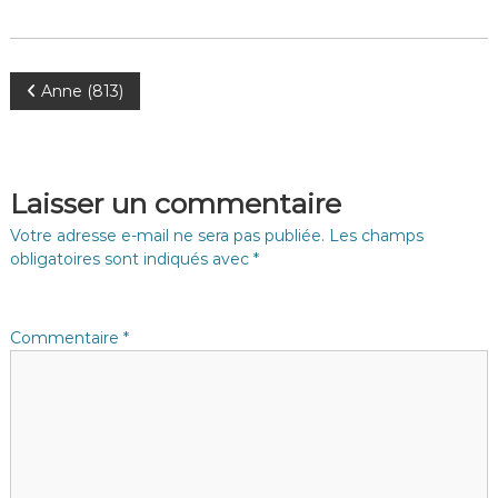
N
Anne (813)
a
v
Laisser un commentaire
i
Votre adresse e-mail ne sera pas publiée.
Les champs
obligatoires sont indiqués avec
*
g
a
Commentaire
*
t
i
o