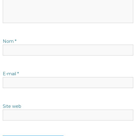
i
o
n
d
Nom
*
e
l
E-mail
*
’
a
Site web
r
t