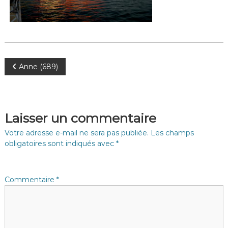
N
Anne (689)
a
v
Laisser un commentaire
i
Votre adresse e-mail ne sera pas publiée.
Les champs
obligatoires sont indiqués avec
*
g
a
Commentaire
*
t