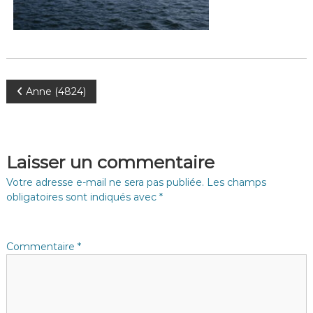
N
Anne (4824)
a
v
Laisser un commentaire
i
Votre adresse e-mail ne sera pas publiée.
Les champs
obligatoires sont indiqués avec
*
g
a
Commentaire
*
t