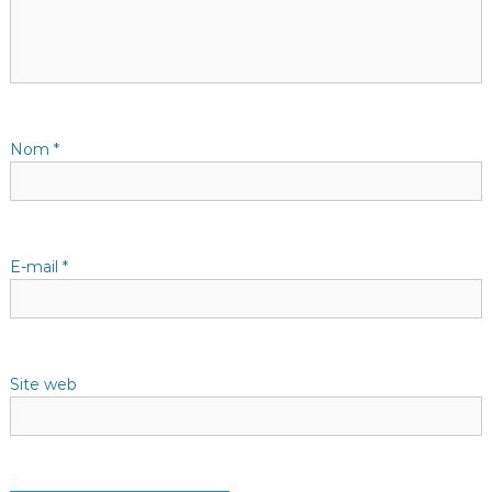
i
o
n
d
Nom
*
e
l
E-mail
*
’
a
Site web
r
t