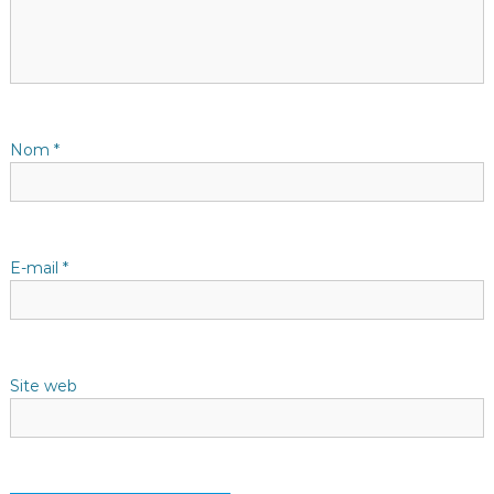
i
o
n
d
Nom
*
e
l
E-mail
*
’
a
Site web
r
t