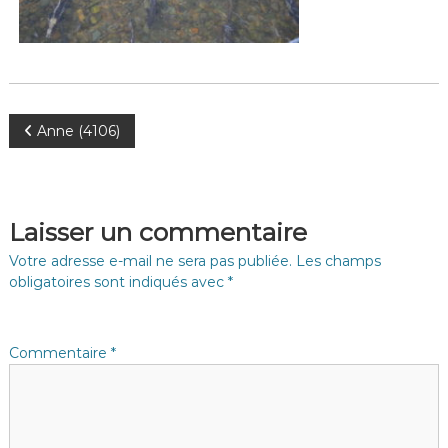
N
Anne (4106)
a
v
Laisser un commentaire
i
Votre adresse e-mail ne sera pas publiée.
Les champs
obligatoires sont indiqués avec
*
g
a
Commentaire
*
t