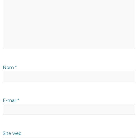
t
i
o
n
d
Nom
*
e
l
E-mail
*
’
a
Site web
r