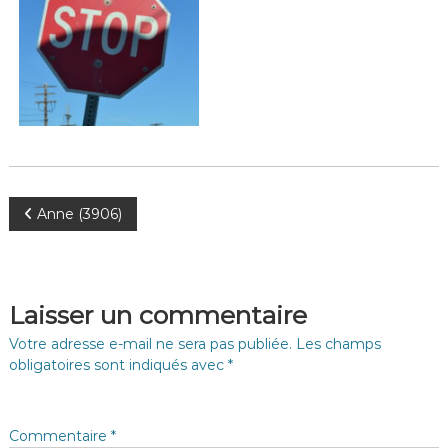
N
Anne (3906)
a
v
Laisser un commentaire
i
Votre adresse e-mail ne sera pas publiée.
Les champs
obligatoires sont indiqués avec
*
g
a
Commentaire
*