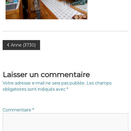
N
Anne (3730)
a
v
Laisser un commentaire
i
Votre adresse e-mail ne sera pas publiée.
Les champs
obligatoires sont indiqués avec
*
g
a
Commentaire
*
t