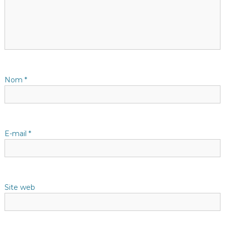
i
o
n
d
Nom
*
e
l
E-mail
*
’
a
Site web
r
t