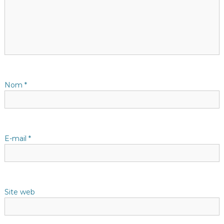
i
o
n
d
Nom
*
e
l
E-mail
*
’
a
Site web
r
t