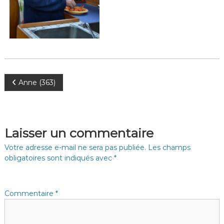
N
Anne (363)
a
v
Laisser un commentaire
i
Votre adresse e-mail ne sera pas publiée.
Les champs
obligatoires sont indiqués avec
*
g
a
Commentaire
*
t