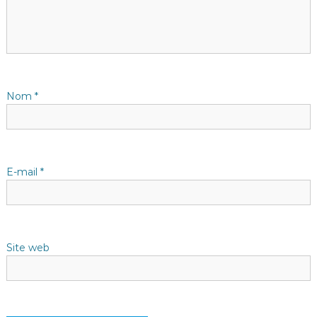
i
o
n
d
Nom
*
e
l
E-mail
*
’
a
Site web
r
t