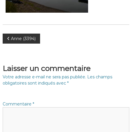
N
Anne (3394)
a
v
Laisser un commentaire
i
Votre adresse e-mail ne sera pas publiée.
Les champs
obligatoires sont indiqués avec
*
g
a
Commentaire
*
t