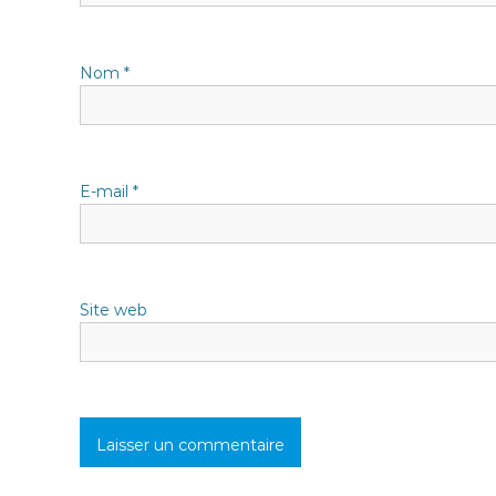
n
Nom
*
d
e
l
E-mail
*
’
a
Site web
r
t
i