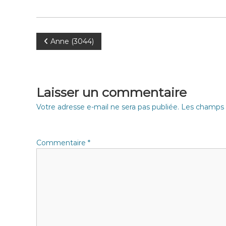
N
Anne (3044)
a
v
Laisser un commentaire
i
Votre adresse e-mail ne sera pas publiée.
Les champs o
g
Commentaire
*
a
t
i
o