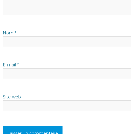
o
n
d
Nom
*
e
l
E-mail
*
’
a
Site web
r
t
i