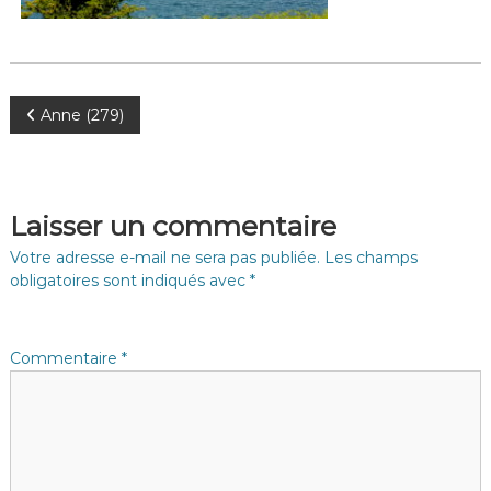
N
Anne (279)
a
v
Laisser un commentaire
i
Votre adresse e-mail ne sera pas publiée.
Les champs
obligatoires sont indiqués avec
*
g
a
Commentaire
*
t
i