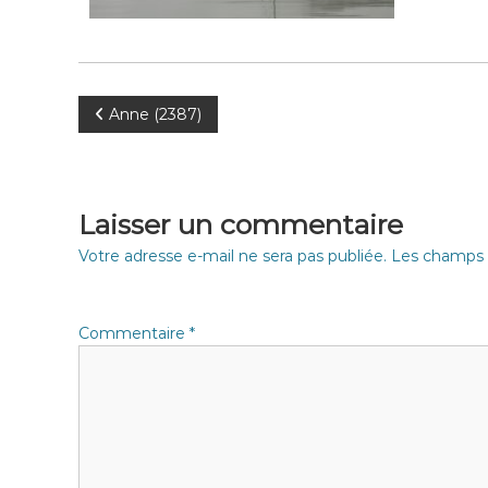
N
Anne (2387)
a
v
Laisser un commentaire
i
Votre adresse e-mail ne sera pas publiée.
Les champs o
g
Commentaire
*
a
t
i