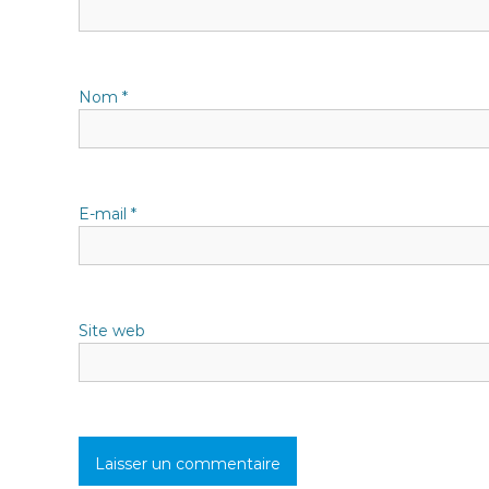
o
n
Nom
*
d
e
l
E-mail
*
’
a
Site web
r
t
i