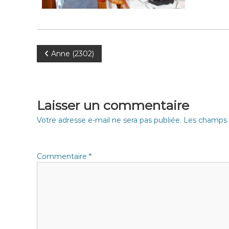
N
Anne (2302)
a
v
Laisser un commentaire
i
Votre adresse e-mail ne sera pas publiée.
Les champs o
g
Commentaire
*
a
t
i