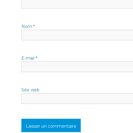
o
n
Nom
*
d
e
l
E-mail
*
’
a
Site web
r
t
i