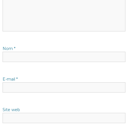
i
o
n
d
Nom
*
e
l
E-mail
*
’
a
Site web
r
t