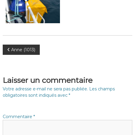
N
Anne (1013)
a
v
Laisser un commentaire
i
Votre adresse e-mail ne sera pas publiée.
Les champs
obligatoires sont indiqués avec
*
g
a
Commentaire
*
t