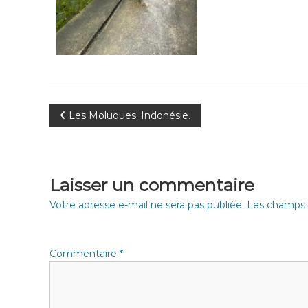
N
Les Moluques. Indonésie.
a
v
Laisser un commentaire
i
Votre adresse e-mail ne sera pas publiée.
Les champs o
g
Commentaire
*
a
t