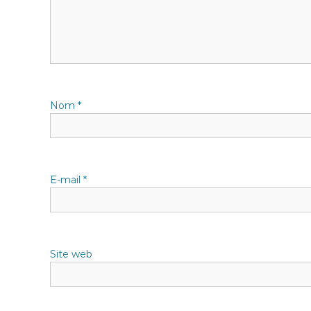
i
o
n
Nom
*
d
e
l
E-mail
*
’
a
Site web
r
t