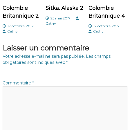
i
Colombie
Sitka. Alaska 2
Colombie
Britannique 2
Britannique 4
o
25 mai 2017
Cathy
17 octobre 2017
17 octobre 2017
n
Cathy
Cathy
d
Laisser un commentaire
e
Votre adresse e-mail ne sera pas publiée.
Les champs
obligatoires sont indiqués avec
*
l
’
Commentaire
*
a
r
t