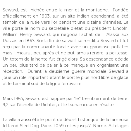
Seward, est nichée entre la mer et la montagne. Fondée
officiellement en 1903, sur un site indien abandonné, a été
témoin de la ruée vers l’or pendant une dizaine d’années. La
ville porte le nom du secrétaire d’état du président Lincoln,
William Henry Seward, qui négocia l’achat de l’Alaska aux
Russes en 1867. Sur la fin de sa vie il se rendit à Seward et fut
reçu par la communauté locale avec un grandiose potlatch
mais il mourut peu après et ne put jamais rendre la politesse.
Un totem de la honte fut érigé alors. Sa descendance décida
un peu plus tard de palier à ce manque en organisant une
réception. Durant la deuxième guerre mondiale Seward a
joué un rôle important étant le port le plus nord libre de glace
et le terminal sud de la ligne ferroviaire.
Mars 1964, Seward est frappée par “le” tremblement de terre,
9,2 sur l’échelle de Richter, et le tsunami qui en résulte.
La ville a aussi été le point de départ historique de la fameuse
Iditarod Sled Dog Race. 1049 miles jusqu’à Nome. Attelages