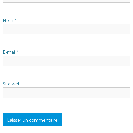
i
c
Nom
*
l
e
E-mail
*
Site web