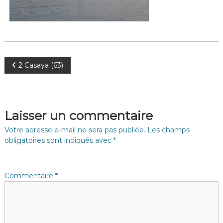
N
2 Casaya (63)
a
v
Laisser un commentaire
i
Votre adresse e-mail ne sera pas publiée.
Les champs
obligatoires sont indiqués avec
*
g
a
Commentaire
*
t