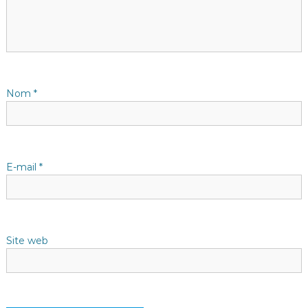
i
o
n
d
Nom
*
e
l
E-mail
*
’
a
Site web
r
t