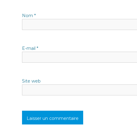
n
Nom
*
d
e
l
E-mail
*
’
a
Site web
r
t
i
c