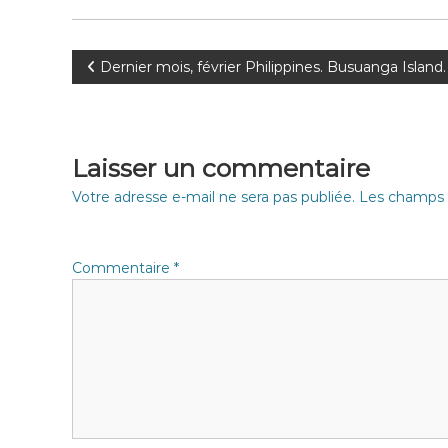
N
Dernier mois, février Philippines. Busuanga Island. 
a
v
Laisser un commentaire
i
Votre adresse e-mail ne sera pas publiée.
Les champs o
g
Commentaire
*
a
t
i
o