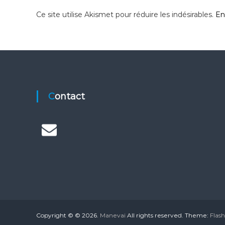
l
Ce site utilise Akismet pour réduire les indésirables.
En
e
Contact
Copyright © © 2026.
Manevai
All rights reserved. Theme:
Flash